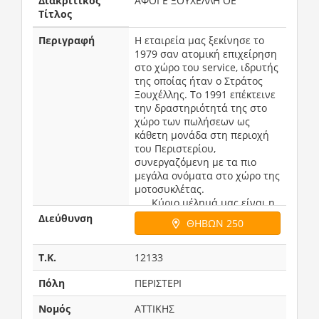
Διακριτικός
ΑΦΟΙ Ε ΞΟΥΧΕΛΛΗ ΟΕ
Τίτλος
Περιγραφή
Η εταιρεία μας ξεκίνησε το 
1979 σαν ατομική επιχείρηση 
στο χώρο του service, ιδρυτής 
της οποίας ήταν ο Στράτος 
Ξουχέλλης. Το 1991 επέκτεινε 
την δραστηριότητά της στο 
χώρο των πωλήσεων ως 
κάθετη μονάδα στη περιοχή 
του Περιστερίου, 
συνεργαζόμενη με τα πιο 
μεγάλα ονόματα στο χώρο της 
μοτοσυκλέτας. 

      Κύριο μέλημά μας είναι η 
σωστή εξυπηρέτηση όλων 
Διεύθυνση
ΘΗΒΩΝ 250
των πελατών μας αλλά και η 
εφαρμογή των 
καταλληλότερων λύσεων για 
T.K.
12133
την σωστή φροντίδα του 
Πόλη
ΠΕΡΙΣΤΕΡΙ
οχήματός τους. Τα γνήσια 
ανταλλακτικά καθώς και η 
Νομός
ΑΤΤΙΚΗΣ
πολυετής εμπειρία μας στο 