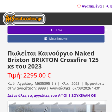
Αγαπημένα
|
Ε
Πίσω
Σ
Μοιράσου το
Πωλείται Καινούργιο Naked
Brixton BRIXTON Crossfire 125
xs του 2023
Τιμή: 2295.00 €
Κωδ. Αγγελίας: M635395 ( ) | Κλικ: 2023 | Εμφανίσεις
στην αναζήτηση: 9999 | Ανανεώθηκε: 07/08/2026 14:01
Δείτε όλες τις αγγελίες του ΑΦΟΙ Ε ΞΟΥΧΕΛΛΗ ΟΕ