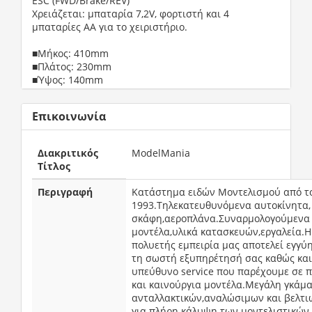
ESC (FWD/Brake/REV)

Χρειάζεται: μπαταρία 7,2V, φορτιστή και 4 
μπαταρίες ΑΑ για το χειριστήριο.

■Μήκος: 410mm

■Πλάτος: 230mm

■Ύψος: 140mm
Επικοινωνία
Διακριτικός
ModelMania
Τίτλος
Περιγραφή
Κατάστημα ειδών Μοντελισμού από το
1993.Τηλεκατευθυνόμενα αυτοκίνητα, 
σκάφη,αεροπλάνα.Συναρμολογούμενα 
μοντέλα,υλικά κατασκευών,εργαλεία.Η 
πολυετής εμπειρία μας αποτελεί εγγύη
τη σωστή εξυπηρέτησή σας καθώς και 
υπεύθυνο service που παρέχουμε σε π
και καινούργια μοντέλα.Μεγάλη γκάμα
ανταλλακτικών,αναλώσιμων και βελτιω
για πλήρη κάλυψη των μοντελιστικών 