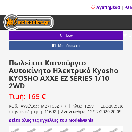
Αγαπημένα
|
Ε
Πίσω
Σ
Μοιράσου το
Πωλείται Καινούργιο
Αυτοκίνητο Ηλεκτρικό Kyosho
KYOSHO AXXE EZ SERIES 1/10
2WD
Τιμή: 165 €
Κωδ. Αγγελίας: M271652 ( ) | Κλικ: 1259 | Εμφανίσεις
στην αναζήτηση: 11698 | Ανανεώθηκε: 12/12/2020 20:09
Δείτε όλες τις αγγελίες του ModelMania